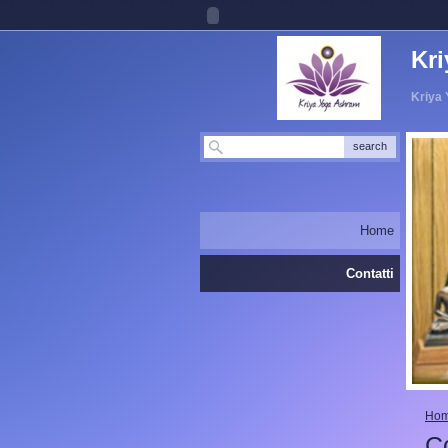
Kr
Kriya 
Home
Contatti
Ho
Co