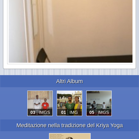
Altri Album
03
IMGS
01
IMG
05
IMGS
Meditazione nella tradizione del Kriya Yoga