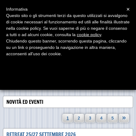
Menu
×
Informativa
Questo sito o gli strumenti terzi da questo utilizzati si avvalgono
di cookie necessari al funzionamento ed utili alle finalità illustrate
Kriya Yoga Ashram ®
nella cookie policy. Se vuoi saperne di più o negare il consenso
Kriya Yoga integrale per il ricercatore spirituale dei
nostri tempi
a tutti o ad alcuni cookie, consulta la
cookie policy
.
Chiudendo questo banner, scorrendo questa pagina, cliccando
su un link o proseguendo la navigazione in altra maniera,
acconsenti all’uso dei cookie.
NOVITÀ ED EVENTI
»
1
2
3
4
5
RETREAT 25/27 SETTEMBRE 2026