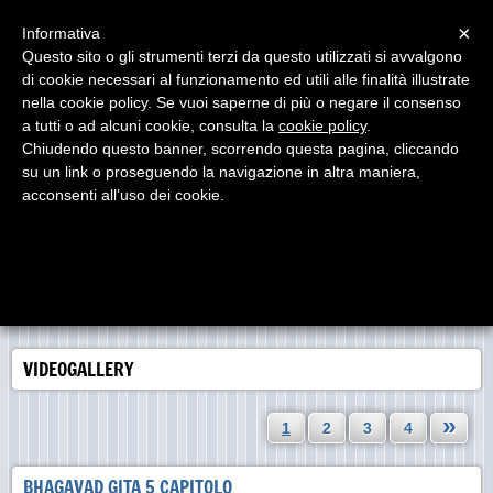
Menu
×
Informativa
Questo sito o gli strumenti terzi da questo utilizzati si avvalgono
di cookie necessari al funzionamento ed utili alle finalità illustrate
Kriya Yoga Ashram ®
nella cookie policy. Se vuoi saperne di più o negare il consenso
Kriya Yoga integrale per il ricercatore spirituale dei
nostri tempi
a tutti o ad alcuni cookie, consulta la
cookie policy
.
Chiudendo questo banner, scorrendo questa pagina, cliccando
su un link o proseguendo la navigazione in altra maniera,
acconsenti all’uso dei cookie.
VIDEOGALLERY
»
1
2
3
4
BHAGAVAD GITA 5 CAPITOLO