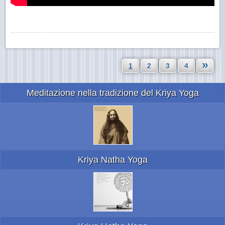
»
1
2
3
4
Meditazione nella tradizione del Kriya Yoga
Kriya Natha Yoga