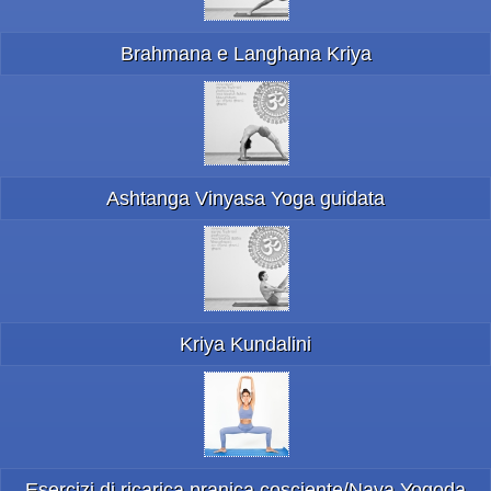
Brahmana e Langhana Kriya
Ashtanga Vinyasa Yoga guidata
Kriya Kundalini
Esercizi di ricarica pranica cosciente/Naya Yogoda