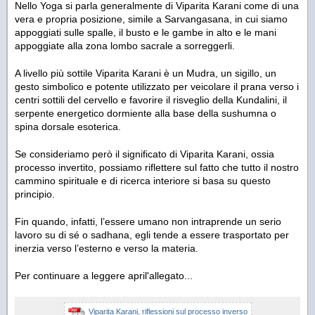
Nello Yoga si parla generalmente di Viparita Karani come di una
vera e propria posizione, simile a Sarvangasana, in cui siamo
appoggiati sulle spalle, il busto e le gambe in alto e le mani
appoggiate alla zona lombo sacrale a sorreggerli.
A livello più sottile Viparita Karani è un Mudra, un sigillo, un
gesto simbolico e potente utilizzato per veicolare il prana verso i
centri sottili del cervello e favorire il risveglio della Kundalini, il
serpente energetico dormiente alla base della sushumna o
spina dorsale esoterica.
Se consideriamo però il significato di Viparita Karani, ossia
processo invertito, possiamo riflettere sul fatto che tutto il nostro
cammino spirituale e di ricerca interiore si basa su questo
principio.
Fin quando, infatti, l’essere umano non intraprende un serio
lavoro su di sé o sadhana, egli tende a essere trasportato per
inerzia verso l’esterno e verso la materia.
Per continuare a leggere april'allegato...
Viparita Karani, riflessioni sul processo inverso