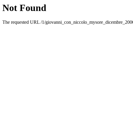
Not Found
The requested URL /1/giovanni_con_niccolo_mysore_dicembre_2006_