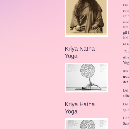
Dal
cor
spi
anc
Nel
gli
Nel
ava
Kriya Natha
E' 
Yoga
rif
Yog
Nel
tra
del
Dal
alli
Kriya Hatha
Dal
spi
Yoga
Con
Sar