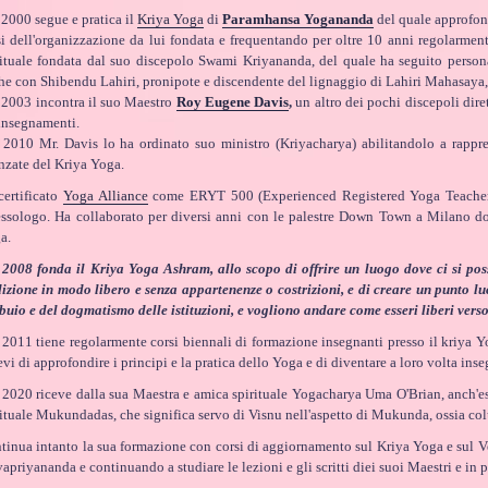
 2000 segue e pratica il
Kriya Yoga
di
Paramhansa Yogananda
del quale approfond
si dell'organizzazione da lui fondata e frequentando per oltre 10 anni regolarment
rituale fondata dal suo discepolo Swami Kriyananda, del quale ha seguito perso
he con Shibendu Lahiri, pronipote e discendente del lignaggio di Lahiri Mahasaya,
 2003 incontra il suo Maestro
Roy Eugene Davis
,
un altro dei pochi discepoli dir
 insegnamenti.
 2010 Mr. Davis lo ha ordinato suo ministro (Kriyacharya) abilitandolo a rappres
nzate del Kriya Yoga.
certificato
Yoga Alliance
come ERYT 500 (Experienced Registered Yoga Teacher). 
lessologo. Ha collaborato per diversi anni con le palestre Down Town a Milano 
a.
 2008 fonda il Kriya Yoga Ashram, allo scopo di offrire un luogo dove ci si poss
dizione in modo libero e senza appartenenze o costrizioni, e di creare un punto l
 buio e del dogmatismo delle istituzioni, e vogliono andare come esseri liberi verso 
 2011 tiene regolarmente corsi biennali di formazione insegnanti presso il kriya Y
evi di approfondire i principi e la pratica dello Yoga e di diventare a loro volta inse
 2020 riceve dalla sua Maestra e amica spirituale Yogacharya Uma O'Brian, anch'es
rituale Mukundadas, che significa servo di Visnu nell'aspetto di Mukunda, ossia col
tinua intanto la sua formazione con corsi di aggiornamento sul Kriya Yoga e sul 
vapriyananda e continuando a studiare le lezioni e gli scritti diei suoi Maestri e in