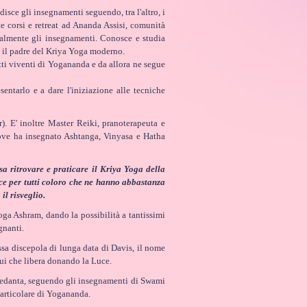
isce gli insegnamenti seguendo, tra l'altro, i
e corsi e retreat ad Ananda Assisi, comunità
nalmente gli insegnamenti. Conosce e studia
 il padre del Kriya Yoga moderno.
etti viventi di Yogananda e da allora ne segue
entarlo e a dare l'iniziazione alle tecniche
E' inoltre Master Reiki, pranoterapeuta e
dove ha insegnato Ashtanga, Vinyasa e Hatha
a ritrovare e praticare il Kriya Yoga della
uce per tutti coloro che ne hanno abbastanza
il risveglio.
oga Ashram, dando la possibilità a tantissimi
gnanti.
sa discepola di lunga data di Davis, il nome
ui che libera donando la Luce.
Vedanta, seguendo gli insegnamenti di Swami
 particolare di Yogananda.