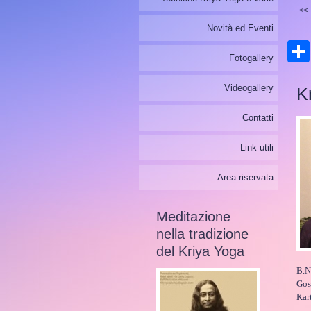
<<
Novità ed Eventi
Fotogallery
Videogallery
K
Contatti
Link utili
Area riservata
Meditazione
nella tradizione
del Kriya Yoga
B.N
Gos
Kar