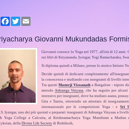
Share
Facebook
Twitter
Email
riyacharya Giovanni Mukundadas Formi
Giovanni conosce lo Yoga nel 1977, all'età di 12 anni. C
sui libri di Kriyananda, Iyengar, Yogi Ramacharaka, Sw
Si diploma quindi a Milano, presso lo storico Istituto Y
Decide quindi di dedicarsi completamente all'insegna
la conoscenza e studiando con insegnanti di livello inte
Tra questi
Masterji Viswanath
a Bangalore - nipote dir
metodo
Ashtanga Vinyasa
, che ha seguito per alcuni
intensivo per insegnanti, dove ha studiato asana, prana
Gita e Tantra, ottenendo un attestato di insegnament
internazionale per le competizioni Yoga - e
Sri S
.S. Iyengar, uno dei più quotati e preparati insegnanti di Ashtanga Vinyasa a livello
h Yoga College a Calcutta, al Krishnamacharya Yoga Mandiram a Madras
tykeian, della
Divine Life Society
di Rishikesh,