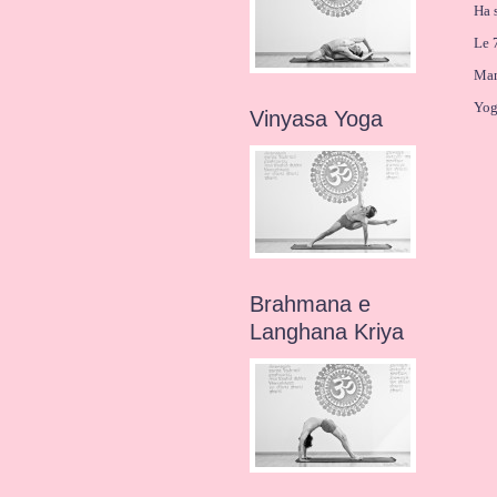
Ha s
Le 
Man
Yog
Vinyasa Yoga
Brahmana e
Langhana Kriya